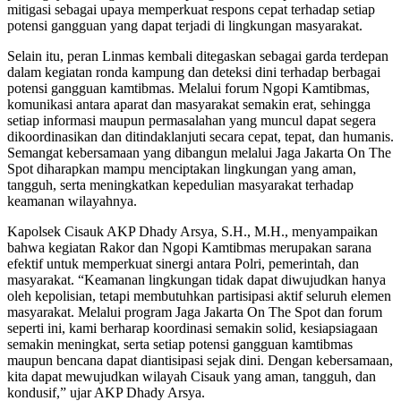
mitigasi sebagai upaya memperkuat respons cepat terhadap setiap
potensi gangguan yang dapat terjadi di lingkungan masyarakat.
Selain itu, peran Linmas kembali ditegaskan sebagai garda terdepan
dalam kegiatan ronda kampung dan deteksi dini terhadap berbagai
potensi gangguan kamtibmas. Melalui forum Ngopi Kamtibmas,
komunikasi antara aparat dan masyarakat semakin erat, sehingga
setiap informasi maupun permasalahan yang muncul dapat segera
dikoordinasikan dan ditindaklanjuti secara cepat, tepat, dan humanis.
Semangat kebersamaan yang dibangun melalui Jaga Jakarta On The
Spot diharapkan mampu menciptakan lingkungan yang aman,
tangguh, serta meningkatkan kepedulian masyarakat terhadap
keamanan wilayahnya.
Kapolsek Cisauk AKP Dhady Arsya, S.H., M.H., menyampaikan
bahwa kegiatan Rakor dan Ngopi Kamtibmas merupakan sarana
efektif untuk memperkuat sinergi antara Polri, pemerintah, dan
masyarakat. “Keamanan lingkungan tidak dapat diwujudkan hanya
oleh kepolisian, tetapi membutuhkan partisipasi aktif seluruh elemen
masyarakat. Melalui program Jaga Jakarta On The Spot dan forum
seperti ini, kami berharap koordinasi semakin solid, kesiapsiagaan
semakin meningkat, serta setiap potensi gangguan kamtibmas
maupun bencana dapat diantisipasi sejak dini. Dengan kebersamaan,
kita dapat mewujudkan wilayah Cisauk yang aman, tangguh, dan
kondusif,” ujar AKP Dhady Arsya.