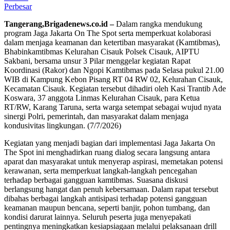
Perbesar
Tangerang,Brigadenews.co.id –
Dalam rangka mendukung
program Jaga Jakarta On The Spot serta memperkuat kolaborasi
dalam menjaga keamanan dan ketertiban masyarakat (Kamtibmas),
Bhabinkamtibmas Kelurahan Cisauk Polsek Cisauk, AIPTU
Sakbani, bersama unsur 3 Pilar menggelar kegiatan Rapat
Koordinasi (Rakor) dan Ngopi Kamtibmas pada Selasa pukul 21.00
WIB di Kampung Kebon Pisang RT 04 RW 02, Kelurahan Cisauk,
Kecamatan Cisauk. Kegiatan tersebut dihadiri oleh Kasi Trantib Ade
Koswara, 37 anggota Linmas Kelurahan Cisauk, para Ketua
RT/RW, Karang Taruna, serta warga setempat sebagai wujud nyata
sinergi Polri, pemerintah, dan masyarakat dalam menjaga
kondusivitas lingkungan. (7/7/2026)
Kegiatan yang menjadi bagian dari implementasi Jaga Jakarta On
The Spot ini menghadirkan ruang dialog secara langsung antara
aparat dan masyarakat untuk menyerap aspirasi, memetakan potensi
kerawanan, serta memperkuat langkah-langkah pencegahan
terhadap berbagai gangguan kamtibmas. Suasana diskusi
berlangsung hangat dan penuh kebersamaan. Dalam rapat tersebut
dibahas berbagai langkah antisipasi terhadap potensi gangguan
keamanan maupun bencana, seperti banjir, pohon tumbang, dan
kondisi darurat lainnya. Seluruh peserta juga menyepakati
pentingnya meningkatkan kesiapsiagaan melalui pelaksanaan drill