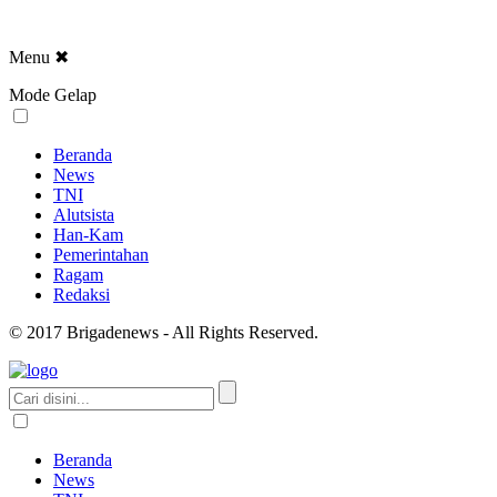
Menu
✖
Mode Gelap
Beranda
News
TNI
Alutsista
Han-Kam
Pemerintahan
Ragam
Redaksi
© 2017 Brigadenews - All Rights Reserved.
Beranda
News