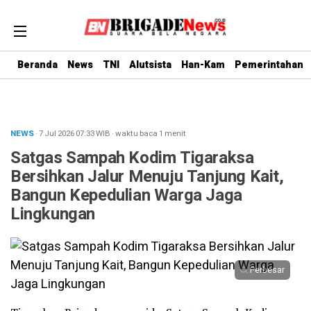
Beranda
News
TNI
Alutsista
Han-Kam
Pemerintahan
NEWS
· 7 Jul 2026
07:33
WIB
·
waktu baca 1 menit
Satgas Sampah Kodim Tigaraksa
Bersihkan Jalur Menuju Tanjung Kait,
Bangun Kepedulian Warga Jaga
Lingkungan
Perbesar