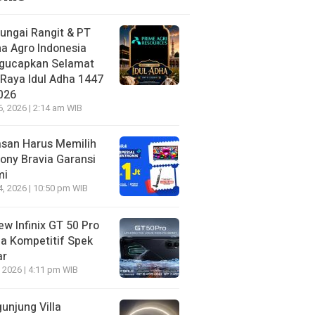
ungai Rangit & PT
a Agro Indonesia
gucapkan Selamat
 Raya Idul Adha 1447
026
6, 2026 | 2:14 am WIB
asan Harus Memilih
ony Bravia Garansi
mi
4, 2026 | 10:50 pm WIB
ew Infinix GT 50 Pro
a Kompetitif Spek
ar
, 2026 | 4:11 pm WIB
unjung Villa