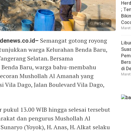
Herd
; Te
Biki
Coco
Perbesar
Maret
enews.co.id–
Semangat gotong royong
Libu
tunjukkan warga Kelurahan Benda Baru,
Sua
Pem
angerang Selatan. Bersama
Bers
 Benda Baru, warga bahu-membahu
di D
Maret
gecoran Mushollah Al Amanah yang
si Vila Dago, Jalan Boulevard Vila Dago,
r pukul 13.00 WIB hingga selesai tersebut
arakat dan pengurus Mushollah Al
Sunaryo (Yoyok), H. Anas, H. Alkat selaku