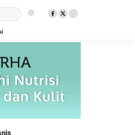
si
snis