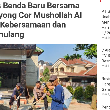
 Benda Baru Bersama
PT S
ong Cor Mushollah Al
Usah
 Kebersamaan dan
Men
Hari
mulang
H/ 2
Mei 2
7 Al
TV S
Res
Mei 1
Revi
Harg
Gah
Mei 1
Peng