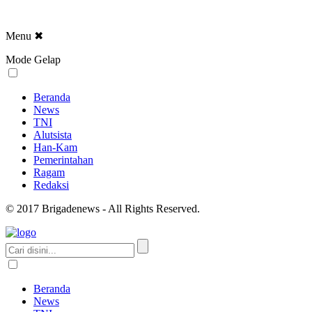
Menu
✖
Mode Gelap
Beranda
News
TNI
Alutsista
Han-Kam
Pemerintahan
Ragam
Redaksi
© 2017 Brigadenews - All Rights Reserved.
Beranda
News