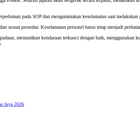
gga Polsek. Seluruh jajaran akan bergerak secara terpadu, melakukan a
r berpedoman pada SOP dan mengutamakan keselamatan saat melakukan 
 dan sesuai prosedur. Keselamatan personel harus tetap menjadi perhati
daan, memastikan kendaraan terkunci dengan baik, menggunakan kunc
.
as Jaya 2026