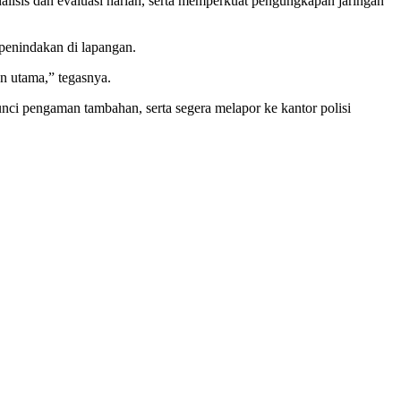
nalisis dan evaluasi harian, serta memperkuat pengungkapan jaringan
penindakan di lapangan.
an utama,” tegasnya.
i pengaman tambahan, serta segera melapor ke kantor polisi