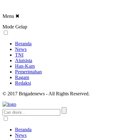
Menu
✖
Mode Gelap
Beranda
News
TNI
Alutsista
Han-Kam
Pemerintahan
Ragam
Redaksi
© 2017 Brigadenews - All Rights Reserved.
Beranda
News