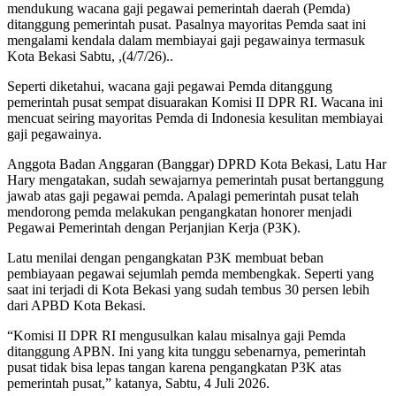
mendukung wacana gaji pegawai pemerintah daerah (Pemda)
ditanggung pemerintah pusat. Pasalnya mayoritas Pemda saat ini
mengalami kendala dalam membiayai gaji pegawainya termasuk
Kota Bekasi Sabtu, ,(4/7/26)..
Seperti diketahui, wacana gaji pegawai Pemda ditanggung
pemerintah pusat sempat disuarakan Komisi II DPR RI. Wacana ini
mencuat seiring mayoritas Pemda di Indonesia kesulitan membiayai
gaji pegawainya.
Anggota Badan Anggaran (Banggar) DPRD Kota Bekasi, Latu Har
Hary mengatakan, sudah sewajarnya pemerintah pusat bertanggung
jawab atas gaji pegawai pemda. Apalagi pemerintah pusat telah
mendorong pemda melakukan pengangkatan honorer menjadi
Pegawai Pemerintah dengan Perjanjian Kerja (P3K).
Latu menilai dengan pengangkatan P3K membuat beban
pembiayaan pegawai sejumlah pemda membengkak. Seperti yang
saat ini terjadi di Kota Bekasi yang sudah tembus 30 persen lebih
dari APBD Kota Bekasi.
“Komisi II DPR RI mengusulkan kalau misalnya gaji Pemda
ditanggung APBN. Ini yang kita tunggu sebenarnya, pemerintah
pusat tidak bisa lepas tangan karena pengangkatan P3K atas
pemerintah pusat,” katanya, Sabtu, 4 Juli 2026.