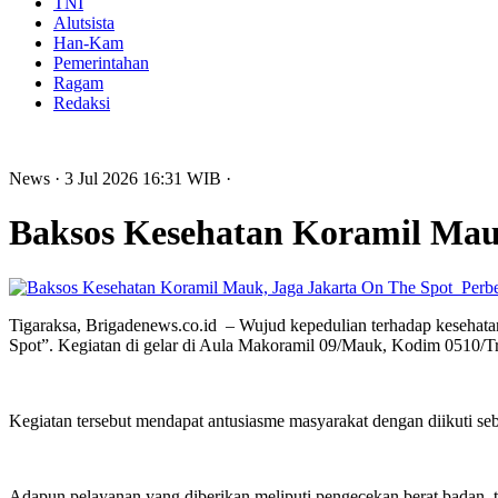
TNI
Alutsista
Han-Kam
Pemerintahan
Ragam
Redaksi
News
· 3 Jul 2026
16:31
WIB
·
Baksos Kesehatan Koramil Mau
Perb
Tigaraksa, Brigadenews.co.id – Wujud kepedulian terhadap kesehat
Spot”. Kegiatan di gelar di Aula Makoramil 09/Mauk, Kodim 0510/Tr
Kegiatan tersebut mendapat antusiasme masyarakat dengan diikuti s
Adapun pelayanan yang diberikan meliputi pengecekan berat badan, te