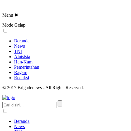
Menu
✖
Mode Gelap
Beranda
News
TNI
Alutsista
Han-Kam
Pemerintahan
Ragam
Redaksi
© 2017 Brigadenews - All Rights Reserved.
Beranda
News