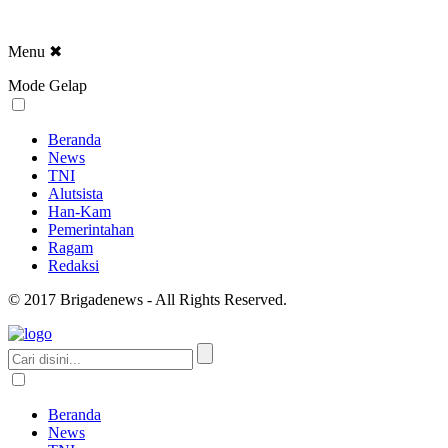
Menu
✖
Mode Gelap
Beranda
News
TNI
Alutsista
Han-Kam
Pemerintahan
Ragam
Redaksi
© 2017 Brigadenews - All Rights Reserved.
Beranda
News