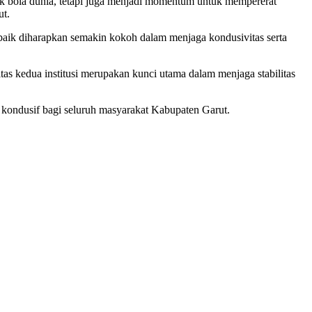
 bola dunia, tetapi juga menjadi momentum untuk mempererat
ut.
n baik diharapkan semakin kokoh dalam menjaga kondusivitas serta
as kedua institusi merupakan kunci utama dalam menjaga stabilitas
n kondusif bagi seluruh masyarakat Kabupaten Garut.