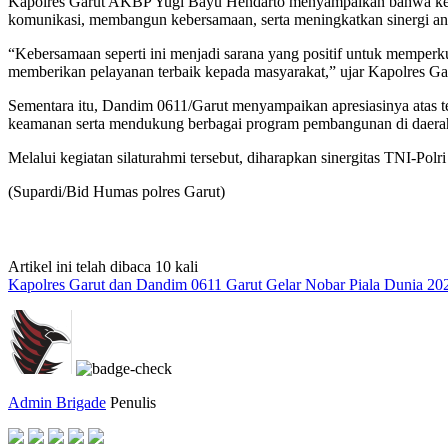
Kapolres Garut AKBP Yugi Bayu Hendarto menyampaikan bahwa kegia
komunikasi, membangun kebersamaan, serta meningkatkan sinergi ant
“Kebersamaan seperti ini menjadi sarana yang positif untuk memperku
memberikan pelayanan terbaik kepada masyarakat,” ujar Kapolres Gar
Sementara itu, Dandim 0611/Garut menyampaikan apresiasinya atas ter
keamanan serta mendukung berbagai program pembangunan di daera
Melalui kegiatan silaturahmi tersebut, diharapkan sinergitas TNI-P
(Supardi/Bid Humas polres Garut)
Artikel ini telah dibaca 10 kali
Kapolres Garut dan Dandim 0611 Garut Gelar Nobar Piala Dunia 20
Admin Brigade
Penulis