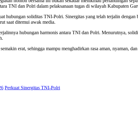
tan nonton bersama ini bukan sekadar menikmati pertandingan sepak
ara TNI dan Polri dalam pelaksanaan tugas di wilayah Kabupaten Gar
at hubungan soliditas TNI-Polri. Sinergitas yang telah terjalin denga
ut saat ditemui awak media.
jalinnya hubungan harmonis antara TNI dan Polri. Menurutnya, solidit
h.
olri semakin erat, sehingga mampu menghadirkan rasa aman, nyaman, da
26
Perkuat Sinergitas TNI-Polri