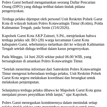
Polres Garut berhasil mengamankan seorang Daftar Pencarian
Orang (DPO) yang diduga terlibat dalam tindak pidana
pengeroyokan.
Terduga pelaku dijemput oleh personel Unit Reskrim Polsek Garut
Kota di wilayah hukum Polres Kotawaringin Timur (Kotim), Polda
Kalimantan Tengah, pada Senin (15/6/2026).
Kapolsek Garut Kota AKP Zainuri, S.Pd., menjelaskan bahwa
terduga pelaku sdr. BO (28) warga kecamatan Garut Kota
kabupaten Garut, sebelumnya melarikan diri ke wilayah Kalimantan
Tengah setelah diduga terlibat dalam kasus pengeroyokan.
Pada Minggu, 14 Juni 2026 sekitar pukul 06.00 WIB, yang
bersangkutan di amankan Polres Kotawaringin Timur.
“Setelah menerima informasi dari Satreskrim Polres Kotawaringin
Timur mengenai keberadaan terduga pelaku, Unit Reskrim Polsek
Garut Kota segera melakukan koordinasi dan berangkat untuk
melakukan penjemputan.
Selanjutnya terduga pelaku dibawa ke Mapolsek Garut Kota guna
menjalani proses penyidikan lebih lanjut,” ujar Kapolsek.
Polres Garut menegaskan komitmennya dalam menindak setiap
pelaku tindak pidana serta mengimbau masyarakat untuk terus