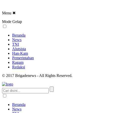
Menu
✖
Mode Gelap
Beranda
News
TNI
Alutsista
Han-Kam
Pemerintahan
Ragam
Redaksi
© 2017 Brigadenews - All Rights Reserved.
Beranda
News