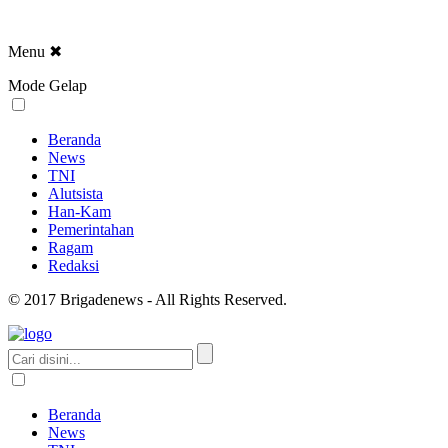
Menu
✖
Mode Gelap
Beranda
News
TNI
Alutsista
Han-Kam
Pemerintahan
Ragam
Redaksi
© 2017 Brigadenews - All Rights Reserved.
Beranda
News