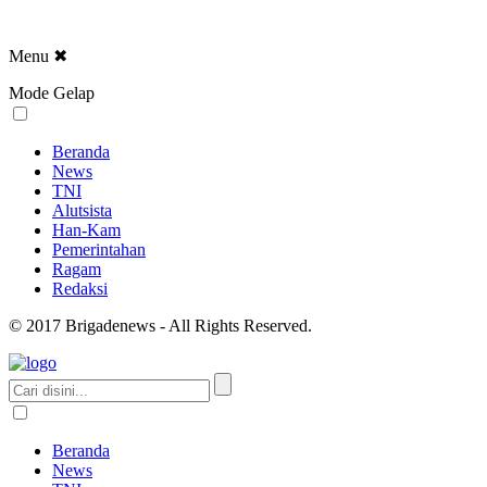
Menu
✖
Mode Gelap
Beranda
News
TNI
Alutsista
Han-Kam
Pemerintahan
Ragam
Redaksi
© 2017 Brigadenews - All Rights Reserved.
Beranda
News