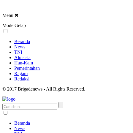
Menu
✖
Mode Gelap
Beranda
News
TNI
Alutsista
Han-Kam
Pemerintahan
Ragam
Redaksi
© 2017 Brigadenews - All Rights Reserved.
Beranda
News