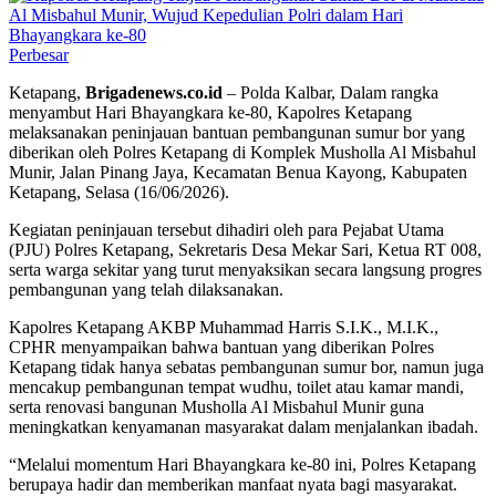
Perbesar
Ketapang,
Brigadenews.co.id
– Polda Kalbar, Dalam rangka
menyambut Hari Bhayangkara ke-80, Kapolres Ketapang
melaksanakan peninjauan bantuan pembangunan sumur bor yang
diberikan oleh Polres Ketapang di Komplek Musholla Al Misbahul
Munir, Jalan Pinang Jaya, Kecamatan Benua Kayong, Kabupaten
Ketapang, Selasa (16/06/2026).
Kegiatan peninjauan tersebut dihadiri oleh para Pejabat Utama
(PJU) Polres Ketapang, Sekretaris Desa Mekar Sari, Ketua RT 008,
serta warga sekitar yang turut menyaksikan secara langsung progres
pembangunan yang telah dilaksanakan.
Kapolres Ketapang AKBP Muhammad Harris S.I.K., M.I.K.,
CPHR menyampaikan bahwa bantuan yang diberikan Polres
Ketapang tidak hanya sebatas pembangunan sumur bor, namun juga
mencakup pembangunan tempat wudhu, toilet atau kamar mandi,
serta renovasi bangunan Musholla Al Misbahul Munir guna
meningkatkan kenyamanan masyarakat dalam menjalankan ibadah.
“Melalui momentum Hari Bhayangkara ke-80 ini, Polres Ketapang
berupaya hadir dan memberikan manfaat nyata bagi masyarakat.