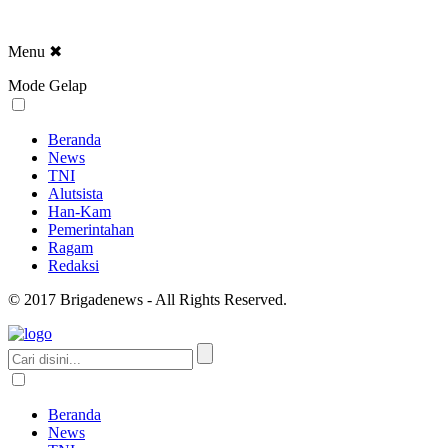
Menu
✖
Mode Gelap
Beranda
News
TNI
Alutsista
Han-Kam
Pemerintahan
Ragam
Redaksi
© 2017 Brigadenews - All Rights Reserved.
Beranda
News