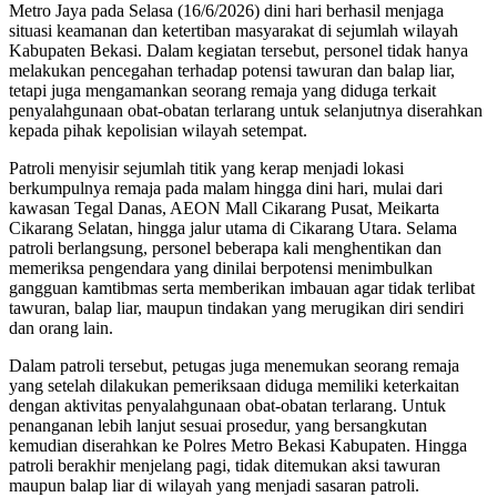
Metro Jaya pada Selasa (16/6/2026) dini hari berhasil menjaga
situasi keamanan dan ketertiban masyarakat di sejumlah wilayah
Kabupaten Bekasi. Dalam kegiatan tersebut, personel tidak hanya
melakukan pencegahan terhadap potensi tawuran dan balap liar,
tetapi juga mengamankan seorang remaja yang diduga terkait
penyalahgunaan obat-obatan terlarang untuk selanjutnya diserahkan
kepada pihak kepolisian wilayah setempat.
Patroli menyisir sejumlah titik yang kerap menjadi lokasi
berkumpulnya remaja pada malam hingga dini hari, mulai dari
kawasan Tegal Danas, AEON Mall Cikarang Pusat, Meikarta
Cikarang Selatan, hingga jalur utama di Cikarang Utara. Selama
patroli berlangsung, personel beberapa kali menghentikan dan
memeriksa pengendara yang dinilai berpotensi menimbulkan
gangguan kamtibmas serta memberikan imbauan agar tidak terlibat
tawuran, balap liar, maupun tindakan yang merugikan diri sendiri
dan orang lain.
Dalam patroli tersebut, petugas juga menemukan seorang remaja
yang setelah dilakukan pemeriksaan diduga memiliki keterkaitan
dengan aktivitas penyalahgunaan obat-obatan terlarang. Untuk
penanganan lebih lanjut sesuai prosedur, yang bersangkutan
kemudian diserahkan ke Polres Metro Bekasi Kabupaten. Hingga
patroli berakhir menjelang pagi, tidak ditemukan aksi tawuran
maupun balap liar di wilayah yang menjadi sasaran patroli.