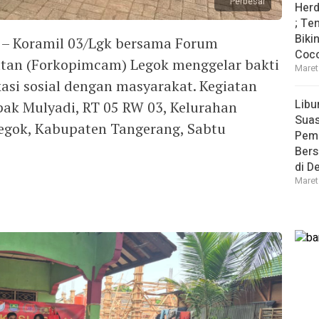
Perbesar
Herd
; Te
Biki
d – Koramil 03/Lgk bersama Forum
Coco
tan (Forkopimcam) Legok menggelar bakti
Maret
asi sosial dengan masyarakat. Kegiatan
Libu
ak Mulyadi, RT 05 RW 03, Kelurahan
Sua
egok, Kabupaten Tangerang, Sabtu
Pem
Bers
di D
Maret