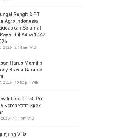
ungai Rangit & PT
a Agro Indonesia
gucapkan Selamat
 Raya Idul Adha 1447
026
6, 2026 | 2:14 am WIB
asan Harus Memilih
ony Bravia Garansi
mi
4, 2026 | 10:50 pm WIB
ew Infinix GT 50 Pro
a Kompetitif Spek
ar
, 2026 | 4:11 pm WIB
unjung Villa