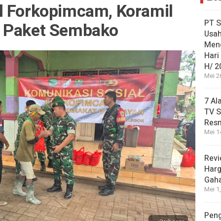
l Forkopimcam, Koramil
PT S
0 Paket Sembako
Usah
Men
Hari
H/ 2
Mei 2
7 Al
TV S
Res
Mei 1
Revi
Harg
Gah
Mei 1
Peng