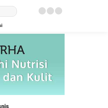
si
snis