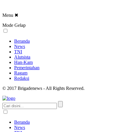
Menu
✖
Mode Gelap
Beranda
News
TNI
Alutsista
Han-Kam
Pemerintahan
Ragam
Redaksi
© 2017 Brigadenews - All Rights Reserved.
Beranda
News