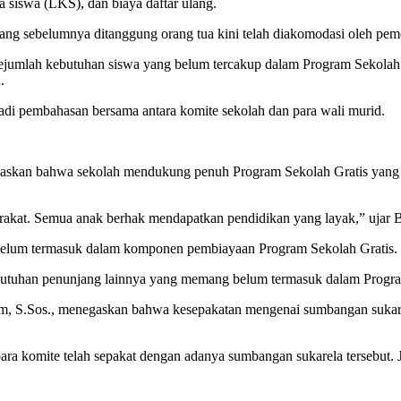
a siswa (LKS), dan biaya daftar ulang.
ng sebelumnya ditanggung orang tua kini telah diakomodasi oleh peme
jumlah kebutuhan siswa yang belum tercakup dalam Program Sekolah Gra
.
di pembahasan bersama antara komite sekolah dan para wali murid.
laskan bahwa sekolah mendukung penuh Program Sekolah Gratis yang 
rakat. Semua anak berhak mendapatkan pendidikan yang layak,” ujar B
belum termasuk dalam komponen pembiayaan Program Sekolah Gratis.
ebutuhan penunjang lainnya yang memang belum termasuk dalam Progra
m, S.Sos., menegaskan bahwa kesepakatan mengenai sumbangan sukarel
ara komite telah sepakat dengan adanya sumbangan sukarela tersebut.