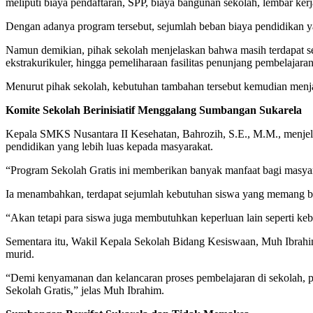
meliputi biaya pendaftaran, SPP, biaya bangunan sekolah, lembar kerj
Dengan adanya program tersebut, sejumlah beban biaya pendidikan ya
Namun demikian, pihak sekolah menjelaskan bahwa masih terdapat se
ekstrakurikuler, hingga pemeliharaan fasilitas penunjang pembelajaran
Menurut pihak sekolah, kebutuhan tambahan tersebut kemudian menja
Komite Sekolah Berinisiatif Menggalang Sumbangan Sukarela
Kepala SMKS Nusantara II Kesehatan, Bahrozih, S.E., M.M., menje
pendidikan yang lebih luas kepada masyarakat.
“Program Sekolah Gratis ini memberikan banyak manfaat bagi masya
Ia menambahkan, terdapat sejumlah kebutuhan siswa yang memang 
“Akan tetapi para siswa juga membutuhkan keperluan lain seperti k
Sementara itu, Wakil Kepala Sekolah Bidang Kesiswaan, Muh Ibrahi
murid.
“Demi kenyamanan dan kelancaran proses pembelajaran di sekolah, p
Sekolah Gratis,” jelas Muh Ibrahim.