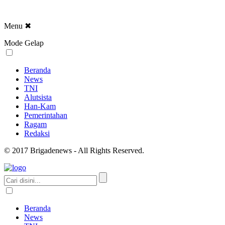
Menu
✖
Mode Gelap
Beranda
News
TNI
Alutsista
Han-Kam
Pemerintahan
Ragam
Redaksi
© 2017 Brigadenews - All Rights Reserved.
Beranda
News