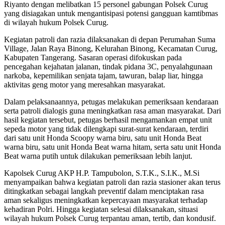
Riyanto dengan melibatkan 15 personel gabungan Polsek Curug
yang disiagakan untuk mengantisipasi potensi gangguan kamtibmas
di wilayah hukum Polsek Curug.
Kegiatan patroli dan razia dilaksanakan di depan Perumahan Suma
Village, Jalan Raya Binong, Kelurahan Binong, Kecamatan Curug,
Kabupaten Tangerang. Sasaran operasi difokuskan pada
pencegahan kejahatan jalanan, tindak pidana 3C, penyalahgunaan
narkoba, kepemilikan senjata tajam, tawuran, balap liar, hingga
aktivitas geng motor yang meresahkan masyarakat.
Dalam pelaksanaannya, petugas melakukan pemeriksaan kendaraan
serta patroli dialogis guna meningkatkan rasa aman masyarakat. Dari
hasil kegiatan tersebut, petugas berhasil mengamankan empat unit
sepeda motor yang tidak dilengkapi surat-surat kendaraan, terdiri
dari satu unit Honda Scoopy warna biru, satu unit Honda Beat
warna biru, satu unit Honda Beat warna hitam, serta satu unit Honda
Beat warna putih untuk dilakukan pemeriksaan lebih lanjut.
Kapolsek Curug AKP H.P. Tampubolon, S.T.K., S.I.K., M.Si
menyampaikan bahwa kegiatan patroli dan razia stasioner akan terus
ditingkatkan sebagai langkah preventif dalam menciptakan rasa
aman sekaligus meningkatkan kepercayaan masyarakat terhadap
kehadiran Polri. Hingga kegiatan selesai dilaksanakan, situasi
wilayah hukum Polsek Curug terpantau aman, tertib, dan kondusif.