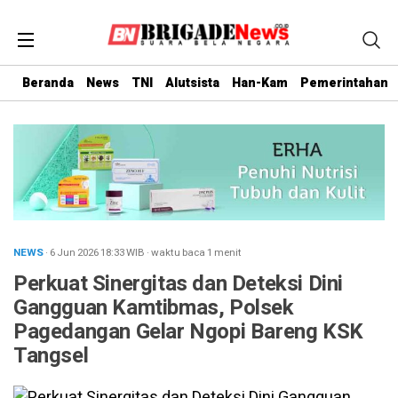
Beranda
News
TNI
Alutsista
Han-Kam
Pemerintahan
NEWS
· 6 Jun 2026
18:33
WIB
·
waktu baca 1 menit
Perkuat Sinergitas dan Deteksi Dini
Gangguan Kamtibmas, Polsek
Pagedangan Gelar Ngopi Bareng KSK
Tangsel