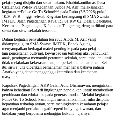
pelajar yang disiplin dan sadar hukum, Bhabinkamtibmas Desa
Cicalengka Polsek Pagedangan, Aipda M. Arif, melaksanakan
kegiatan **Police Go To School** pada Rabu (3/6/2026) pukul
10.30 WIB hingga selesai. Kegiatan berlangsung di SMA Swasta
IMTEK, Jalan Pagedangan Raya, RT 01 RW 02, Desa Cicalengka,
Kecamatan Pagedangan, Kabupaten Tangerang, dengan diikuti para
siswa dan siswi sekolah tersebut.
Dalam kegiatan penyuluhan tersebut, Aipda M. Arif yang
didampingi guru SMA Swasta IMTEK, Bapak Agung,
menyampaikan berbagai materi penting kepada para pelajar, antara
lain pencegahan bullying, kewaspadaan terhadap aksi penculikan
anak, pentingnya mematuhi peraturan sekolah, serta imbauan untuk
tidak melakukan kekerasan maupun perkelahian antarteman. Selain
itu, siswa juga diberikan pemahaman mengenai bahaya paham
Anarko yang dapat mengganggu ketertiban dan keamanan
masyarakat.
Kapolsek Pagedangan, AKP Galan Adid Dharmawan, mengatakan
bahwa kehadiran Polri di lingkungan pendidikan untuk memberikan
pembinaan dan edukasi kepada generasi muda. “Melalui kegiatan
Police Go To School, kami ingin menanamkan nilai-nilai disiplin,
kepatuhan terhadap aturan, serta meningkatkan kesadaran pelajar
agar menjauhi perilaku negatif seperti bullying, tawuran, dan
tindakan yang berpotensi melanggar hukum,” ujarnya.