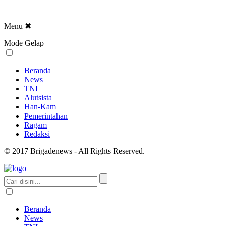
Menu
✖
Mode Gelap
Beranda
News
TNI
Alutsista
Han-Kam
Pemerintahan
Ragam
Redaksi
© 2017 Brigadenews - All Rights Reserved.
Beranda
News