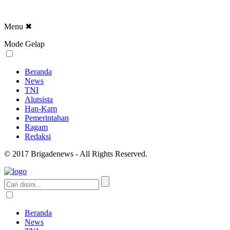
Menu
✖
Mode Gelap
Beranda
News
TNI
Alutsista
Han-Kam
Pemerintahan
Ragam
Redaksi
© 2017 Brigadenews - All Rights Reserved.
Beranda
News