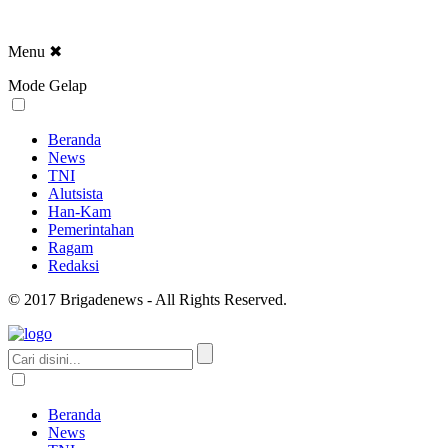
Menu
✖
Mode Gelap
Beranda
News
TNI
Alutsista
Han-Kam
Pemerintahan
Ragam
Redaksi
© 2017 Brigadenews - All Rights Reserved.
Beranda
News