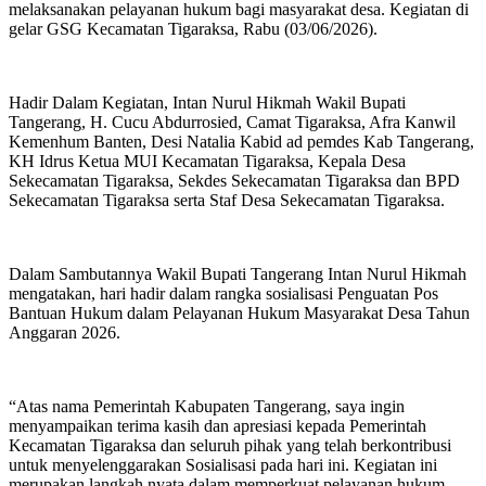
melaksanakan pelayanan hukum bagi masyarakat desa. Kegiatan di
gelar GSG Kecamatan Tigaraksa, Rabu (03/06/2026).
Hadir Dalam Kegiatan, Intan Nurul Hikmah Wakil Bupati
Tangerang, H. Cucu Abdurrosied, Camat Tigaraksa, Afra Kanwil
Kemenhum Banten, Desi Natalia Kabid ad pemdes Kab Tangerang,
KH Idrus Ketua MUI Kecamatan Tigaraksa, Kepala Desa
Sekecamatan Tigaraksa, Sekdes Sekecamatan Tigaraksa dan BPD
Sekecamatan Tigaraksa serta Staf Desa Sekecamatan Tigaraksa.
Dalam Sambutannya Wakil Bupati Tangerang Intan Nurul Hikmah
mengatakan, hari hadir dalam rangka sosialisasi Penguatan Pos
Bantuan Hukum dalam Pelayanan Hukum Masyarakat Desa Tahun
Anggaran 2026.
“Atas nama Pemerintah Kabupaten Tangerang, saya ingin
menyampaikan terima kasih dan apresiasi kepada Pemerintah
Kecamatan Tigaraksa dan seluruh pihak yang telah berkontribusi
untuk menyelenggarakan Sosialisasi pada hari ini. Kegiatan ini
merupakan langkah nyata dalam memperkuat pelayanan hukum