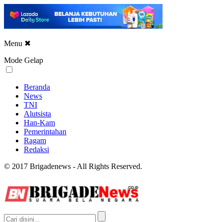
Menu
✖
Mode Gelap
Beranda
News
TNI
Alutsista
Han-Kam
Pemerintahan
Ragam
Redaksi
© 2017 Brigadenews - All Rights Reserved.