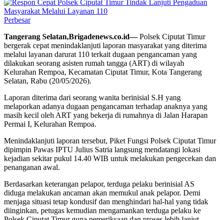
Perbesar
Tangerang Selatan,Brigadenews.co.id—
Polsek Ciputat Timur
bergerak cepat menindaklanjuti laporan masyarakat yang diterima
melalui layanan darurat 110 terkait dugaan pengancaman yang
dilakukan seorang asisten rumah tangga (ART) di wilayah
Kelurahan Rempoa, Kecamatan Ciputat Timur, Kota Tangerang
Selatan, Rabu (20/05/2026).
Laporan diterima dari seorang wanita berinisial S.H yang
melaporkan adanya dugaan pengancaman terhadap anaknya yang
masih kecil oleh ART yang bekerja di rumahnya di Jalan Harapan
Permai I, Kelurahan Rempoa.
Menindaklanjuti laporan tersebut, Piket Fungsi Polsek Ciputat Timur
dipimpin Pawas IPTU Julius Satria langsung mendatangi lokasi
kejadian sekitar pukul 14.40 WIB untuk melakukan pengecekan dan
penanganan awal.
Berdasarkan keterangan pelapor, terduga pelaku berinisial AS
diduga melakukan ancaman akan memukul anak pelapor. Demi
menjaga situasi tetap kondusif dan menghindari hal-hal yang tidak
diinginkan, petugas kemudian mengamankan terduga pelaku ke
Polsek Ciputat Timur guna pemeriksaan dan proses lebih lanjut.