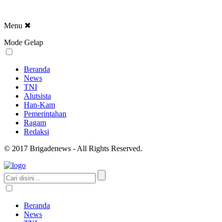
Menu
✖
Mode Gelap
Beranda
News
TNI
Alutsista
Han-Kam
Pemerintahan
Ragam
Redaksi
© 2017 Brigadenews - All Rights Reserved.
Beranda
News