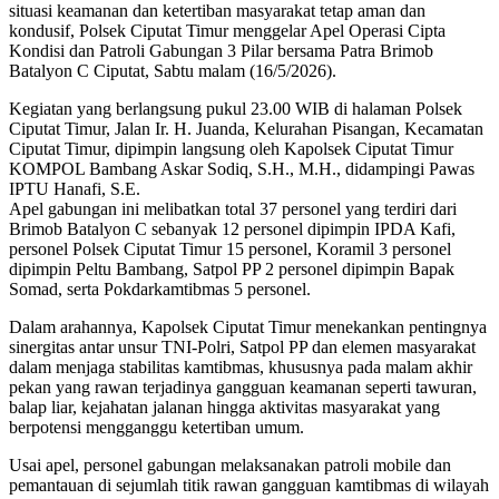
situasi keamanan dan ketertiban masyarakat tetap aman dan
kondusif, Polsek Ciputat Timur menggelar Apel Operasi Cipta
Kondisi dan Patroli Gabungan 3 Pilar bersama Patra Brimob
Batalyon C Ciputat, Sabtu malam (16/5/2026).
Kegiatan yang berlangsung pukul 23.00 WIB di halaman Polsek
Ciputat Timur, Jalan Ir. H. Juanda, Kelurahan Pisangan, Kecamatan
Ciputat Timur, dipimpin langsung oleh Kapolsek Ciputat Timur
KOMPOL Bambang Askar Sodiq, S.H., M.H., didampingi Pawas
IPTU Hanafi, S.E.
Apel gabungan ini melibatkan total 37 personel yang terdiri dari
Brimob Batalyon C sebanyak 12 personel dipimpin IPDA Kafi,
personel Polsek Ciputat Timur 15 personel, Koramil 3 personel
dipimpin Peltu Bambang, Satpol PP 2 personel dipimpin Bapak
Somad, serta Pokdarkamtibmas 5 personel.
Dalam arahannya, Kapolsek Ciputat Timur menekankan pentingnya
sinergitas antar unsur TNI-Polri, Satpol PP dan elemen masyarakat
dalam menjaga stabilitas kamtibmas, khususnya pada malam akhir
pekan yang rawan terjadinya gangguan keamanan seperti tawuran,
balap liar, kejahatan jalanan hingga aktivitas masyarakat yang
berpotensi mengganggu ketertiban umum.
Usai apel, personel gabungan melaksanakan patroli mobile dan
pemantauan di sejumlah titik rawan gangguan kamtibmas di wilayah