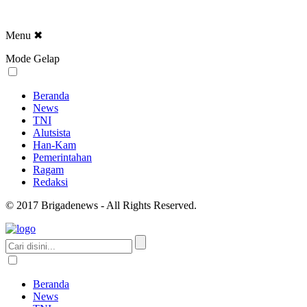
Menu
✖
Mode Gelap
Beranda
News
TNI
Alutsista
Han-Kam
Pemerintahan
Ragam
Redaksi
© 2017 Brigadenews - All Rights Reserved.
Beranda
News