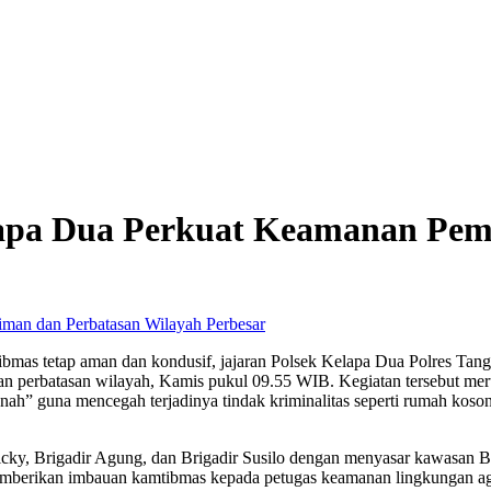
Kelapa Dua Perkuat Keamanan Pe
Perbesar
ibmas tetap aman dan kondusif, jajaran Polsek Kelapa Dua Polres Tan
an perbatasan wilayah, Kamis pukul 09.55 WIB. Kegiatan tersebut me
ah” guna mencegah terjadinya tindak kriminalitas seperti rumah koso
 Vicky, Brigadir Agung, dan Brigadir Susilo dengan menyasar kawas
a memberikan imbauan kamtibmas kepada petugas keamanan lingkungan a