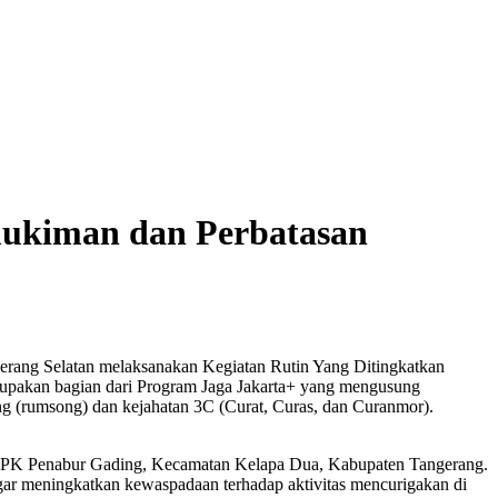
mukiman dan Perbatasan
gerang Selatan melaksanakan Kegiatan Rutin Yang Ditingkatkan
rupakan bagian dari Program Jaga Jakarta+ yang mengusung
ng (rumsong) dan kejahatan 3C (Curat, Curas, dan Curanmor).
an BPK Penabur Gading, Kecamatan Kelapa Dua, Kabupaten Tangerang.
gar meningkatkan kewaspadaan terhadap aktivitas mencurigakan di