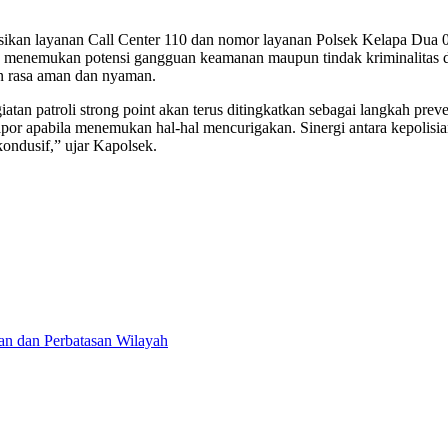
asikan layanan Call Center 110 dan nomor layanan Polsek Kelapa Du
a menemukan potensi gangguan keamanan maupun tindak kriminalitas di 
n rasa aman dan nyaman.
 patroli strong point akan terus ditingkatkan sebagai langkah prev
or apabila menemukan hal-hal mencurigakan. Sinergi antara kepolisia
ondusif,” ujar Kapolsek.
an dan Perbatasan Wilayah