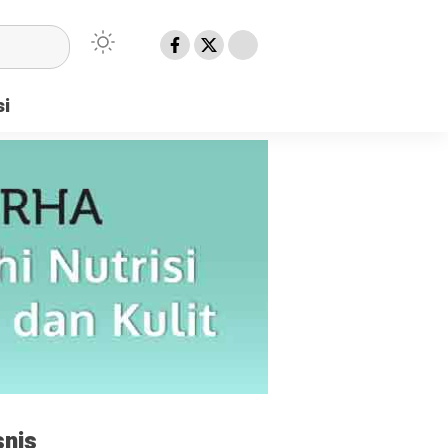
si
snis