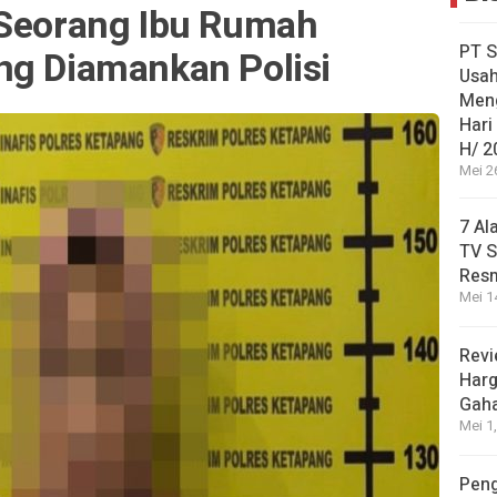
 Seorang Ibu Rumah
PT S
ng Diamankan Polisi
Usah
Men
Hari
H/ 2
Mei 2
7 Al
TV S
Res
Mei 1
Revi
Harg
Gah
Mei 1
Peng