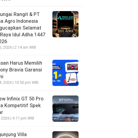
ungai Rangit & PT
a Agro Indonesia
gucapkan Selamat
 Raya Idul Adha 1447
026
6, 2026 | 2:14 am WIB
asan Harus Memilih
ony Bravia Garansi
mi
4, 2026 | 10:50 pm WIB
ew Infinix GT 50 Pro
a Kompetitif Spek
ar
, 2026 | 4:11 pm WIB
unjung Villa