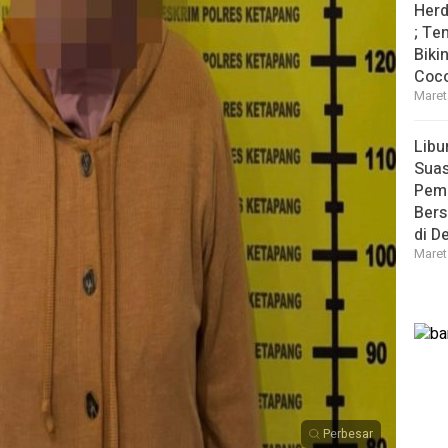
Herd
; Te
Biki
Coco
Maret
Libu
Sua
Pem
Bers
di D
Maret
Perbesar