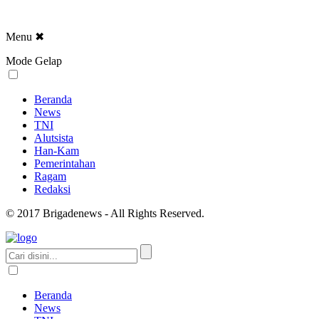
Menu
✖
Mode Gelap
Beranda
News
TNI
Alutsista
Han-Kam
Pemerintahan
Ragam
Redaksi
© 2017 Brigadenews - All Rights Reserved.
Beranda
News