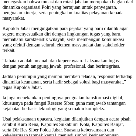
menegaskan bahwa mutasi dan rotasi jabatan merupakan bagian dari
dinamika organisasi Polri yang bertujuan untuk penyegaran,
penguatan kinerja, serta peningkatan kualitas pelayanan kepada
masyarakat.
Kapolda Jabar mengingatkan para pejabat yang baru dilantik agar
segera menyesuaikan diri dengan lingkungan tugas yang baru,
memahami karakteristik wilayah, serta membangun komunikasi
yang efektif dengan seluruh elemen masyarakat dan stakeholder
terkait.
“Jabatan adalah amanah dan kepercayaan. Laksanakan tugas
dengan penuh tanggung jawab, profesional, dan berintegritas.
Jadilah pemimpin yang mampu memberi teladan, responsif terhadap
dinamika keamanan, serta hadir sebagai solusi bagi masyarakat,”
tegas Kapolda Jabar.
Ia juga menekankan pentingnya penguatan transformasi digital,
khususnya pada fungsi Reserse Siber, guna menjawab tantangan
kejahatan berbasis teknologi yang semakin kompleks.
Usai pelaksanaan upacara, kegiatan dilanjutkan dengan acara pisah
sambut Karo Rena, Kapolres Sukabumi Kota, Kapolres Banjar,
serta Dir Res Siber Polda Jabar. Suasana kebersamaan dan
kekeluargaan tampak kental, menjadi simbol kesinambungan