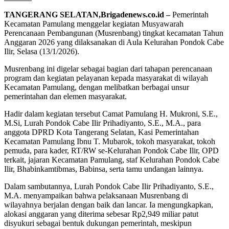
TANGERANG SELATAN,Brigadenews.co.id –
Pemerintah
Kecamatan Pamulang menggelar kegiatan Musyawarah
Perencanaan Pembangunan (Musrenbang) tingkat kecamatan Tahun
Anggaran 2026 yang dilaksanakan di Aula Kelurahan Pondok Cabe
Ilir, Selasa (13/1/2026).
Musrenbang ini digelar sebagai bagian dari tahapan perencanaan
program dan kegiatan pelayanan kepada masyarakat di wilayah
Kecamatan Pamulang, dengan melibatkan berbagai unsur
pemerintahan dan elemen masyarakat.
Hadir dalam kegiatan tersebut Camat Pamulang H. Mukroni, S.E.,
M.Si, Lurah Pondok Cabe Ilir Prihadiyanto, S.E., M.A., para
anggota DPRD Kota Tangerang Selatan, Kasi Pemerintahan
Kecamatan Pamulang Ibnu T. Mubarok, tokoh masyarakat, tokoh
pemuda, para kader, RT/RW se-Kelurahan Pondok Cabe Ilir, OPD
terkait, jajaran Kecamatan Pamulang, staf Kelurahan Pondok Cabe
Ilir, Bhabinkamtibmas, Babinsa, serta tamu undangan lainnya.
Dalam sambutannya, Lurah Pondok Cabe Ilir Prihadiyanto, S.E.,
M.A. menyampaikan bahwa pelaksanaan Musrenbang di
wilayahnya berjalan dengan baik dan lancar. Ia mengungkapkan,
alokasi anggaran yang diterima sebesar Rp2,949 miliar patut
disyukuri sebagai bentuk dukungan pemerintah, meskipun