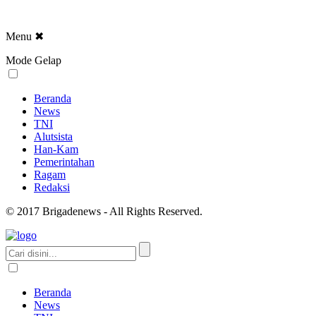
Menu
✖
Mode Gelap
Beranda
News
TNI
Alutsista
Han-Kam
Pemerintahan
Ragam
Redaksi
© 2017 Brigadenews - All Rights Reserved.
Beranda
News