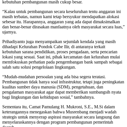
kebutuhan pembangunan masih cukup besar.
“Kalau untuk pembangunan secara keseluruhan tentu anggaran ini
masih terbatas, namun kami tetap bersyukur mendapatkan alokasi
sebesar itu. Harapannya, anggaran yang ada dapat dimaksimalkan
dan benar-benar dirasakan manfaatnya oleh masyarakat secara luas,”
ujarnya.
Prihadiyanto juga menyampaikan sejumlah kendala yang masih
dihadapi Kelurahan Pondok Cabe Ilir, di antaranya terkait
kebutuhan sarana pendidikan, proses pengadaan, serta pencarian
lokasi yang sesuai. Saat ini, pihak kecamatan dan kelurahan mulai
memfokuskan perhatian pada pengembangan bank sampah sebagai
salah satu solusi pengelolaan lingkungan.
“Mudah-mudahan persoalan yang ada bisa segera teratasi.
Pembangunan tidak hanya soal infrastruktur, tetapi juga peningkatan
kualitas sumber daya manusia (SDM), pengetahuan, dan
pengalaman masyarakat agar dapat memberikan sumbangsih nyata
bagi lingkungan dan kehidupan sosial,” tambahnya.
Sementara itu, Camat Pamulang H. Mukroni, S.E., M.Si dalam
keterangannya menegaskan bahwa Musrenbang menjadi wadah
strategis untuk menyerap aspirasi masyarakat secara langsung dan
menyelaraskannya dengan program pembangunan pemerintah