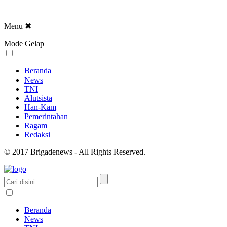
Menu
✖
Mode Gelap
Beranda
News
TNI
Alutsista
Han-Kam
Pemerintahan
Ragam
Redaksi
© 2017 Brigadenews - All Rights Reserved.
Beranda
News