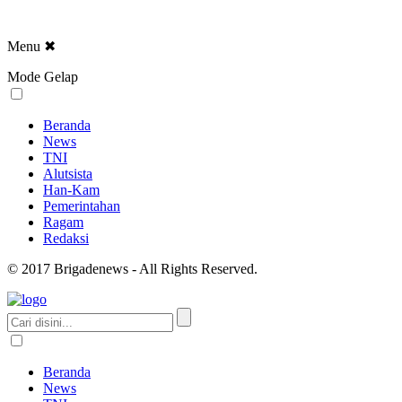
Menu
✖
Mode Gelap
Beranda
News
TNI
Alutsista
Han-Kam
Pemerintahan
Ragam
Redaksi
© 2017 Brigadenews - All Rights Reserved.
Beranda
News