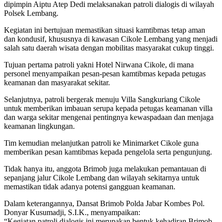
dipimpin Aiptu Atep Dedi melaksanakan patroli dialogis di wilayah
Polsek Lembang.
Kegiatan ini bertujuan memastikan situasi kamtibmas tetap aman
dan kondusif, khususnya di kawasan Cikole Lembang yang menjadi
salah satu daerah wisata dengan mobilitas masyarakat cukup tinggi.
Tujuan pertama patroli yakni Hotel Nirwana Cikole, di mana
personel menyampaikan pesan-pesan kamtibmas kepada petugas
keamanan dan masyarakat sekitar.
Selanjutnya, patroli bergerak menuju Villa Sangkuriang Cikole
untuk memberikan imbauan serupa kepada petugas keamanan villa
dan warga sekitar mengenai pentingnya kewaspadaan dan menjaga
keamanan lingkungan.
Tim kemudian melanjutkan patroli ke Minimarket Cikole guna
memberikan pesan kamtibmas kepada pengelola serta pengunjung.
Tidak hanya itu, anggota Brimob juga melakukan pemantauan di
sepanjang jalur Cikole Lembang dan wilayah sekitarnya untuk
memastikan tidak adanya potensi gangguan keamanan.
Dalam keterangannya, Dansat Brimob Polda Jabar Kombes Pol.
Donyar Kusumadji, S.I.K., menyampaikan:
“Kegiatan patroli dialogis ini merupakan bentuk kehadiran Brimob