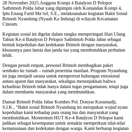
28 November 2025.Anggota Kompi 4 Batalyon D Pelopor
Satbrimob Polda Jabar yang dipimpin oleh Komandan Kompi 4,
Iptu Enang Farid Ma’ruf, S.E., melaksanakan kegiatan Bakti Sosial
Brimob Nyandung (Nyaah Ka Indung) di wilayah Kecamatan
Cineam.
Kegiatan sosial ini digelar dalam rangka memperingati Hari Ulang
Tahun Ke-4 Batalyon D Pelopor Satbrimob Polda Jabar sebagai
bentuk kepedulian dan kedekatan Brimob dengan masyarakat,
khususnya para lansia dan janda tua yang membutuhkan perhatian
lebih.
Dengan penuh empati, personel Brimob membagikan paket
sembako ke rumah – rumah penerima manfaat. Program Nyandung
ini juga menjadi sarana untuk mempererat hubungan emosional
antara aparat dan masyarakat, sekaligus menunjukkan bahwa
kehadiran Brimob tidak hanya dalam tugas pengamanan, tetapi juga
dalam membantu masyarakat yang membutuhkan.
Dansat Brimob Polda Jabar Kombes Pol. Donyar Kusumadji,
S.I.K., “Bakti sosial Brimob Nyandung ini merupakan wujud nyata
kepedulian kami terhadap para orang tua dan masyarakat yang
membutuhkan. Momentum HUT Ke-4 Batalyon D Pelopor kami
jadikan sebagai kesempatan untuk semakin memperkuat nilai-nilai
kemanusiaan dan kedekatan dengan warga. Kami berharap kegiatan