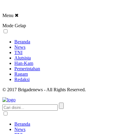
Menu
✖
Mode Gelap
Beranda
News
TNI
Alutsista
Han-Kam
Pemerintahan
Ragam
Redaksi
© 2017 Brigadenews - All Rights Reserved.
Beranda
News