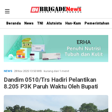
Beranda
News
TNI
Alutsista
Han-Kam
Pemerintahan
NEWS
· 28 Nov 2025
13:50
WIB
·
kurang dari 1 menit
Dandim 0510/Trs Hadiri Pelantikan
8.205 P3K Paruh Waktu Oleh Bupati