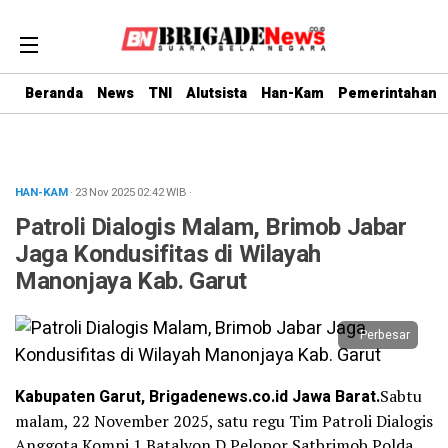
Beranda
News
TNI
Alutsista
Han-Kam
Pemerintahan
HAN-KAM
· 23 Nov 2025
02:42
WIB
·
Patroli Dialogis Malam, Brimob Jabar
Jaga Kondusifitas di Wilayah
Manonjaya Kab. Garut
Perbesar
Kabupaten Garut, Brigadenews.co.id Jawa Barat.
Sabtu
malam, 22 November 2025, satu regu Tim Patroli Dialogis
Anggota Kompi 1 Batalyon D Pelopor Satbrimob Polda