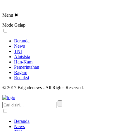
Menu
✖
Mode Gelap
Beranda
News
TNI
Alutsista
Han-Kam
Pemerintahan
Ragam
Redaksi
© 2017 Brigadenews - All Rights Reserved.
Beranda
News