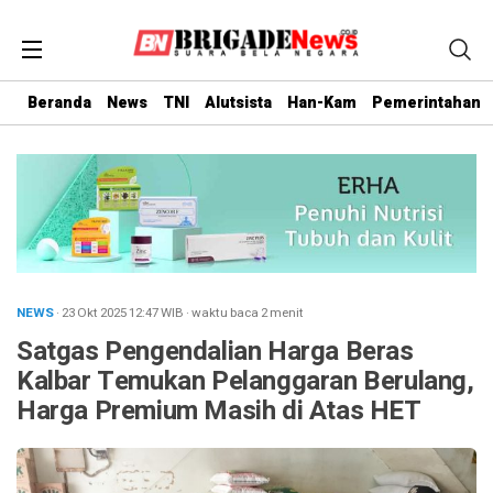
Beranda
News
TNI
Alutsista
Han-Kam
Pemerintahan
NEWS
· 23 Okt 2025
12:47
WIB
·
waktu baca 2 menit
Satgas Pengendalian Harga Beras
Kalbar Temukan Pelanggaran Berulang,
Harga Premium Masih di Atas HET