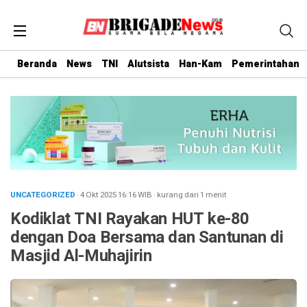
Beranda
News
TNI
Alutsista
Han-Kam
Pemerintahan
UNCATEGORIZED
· 4 Okt 2025
16:16
WIB
·
kurang dari 1 menit
Kodiklat TNI Rayakan HUT ke-80
dengan Doa Bersama dan Santunan di
Masjid Al-Muhajirin