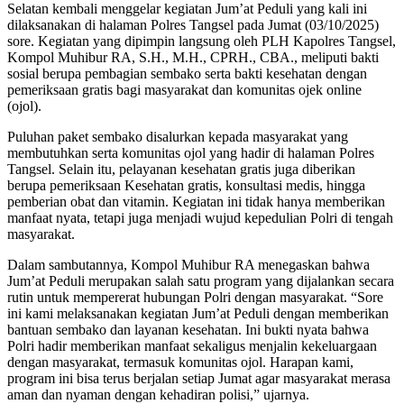
Selatan kembali menggelar kegiatan Jum’at Peduli yang kali ini
dilaksanakan di halaman Polres Tangsel pada Jumat (03/10/2025)
sore. Kegiatan yang dipimpin langsung oleh PLH Kapolres Tangsel,
Kompol Muhibur RA, S.H., M.H., CPRH., CBA., meliputi bakti
sosial berupa pembagian sembako serta bakti kesehatan dengan
pemeriksaan gratis bagi masyarakat dan komunitas ojek online
(ojol).
Puluhan paket sembako disalurkan kepada masyarakat yang
membutuhkan serta komunitas ojol yang hadir di halaman Polres
Tangsel. Selain itu, pelayanan kesehatan gratis juga diberikan
berupa pemeriksaan Kesehatan gratis, konsultasi medis, hingga
pemberian obat dan vitamin. Kegiatan ini tidak hanya memberikan
manfaat nyata, tetapi juga menjadi wujud kepedulian Polri di tengah
masyarakat.
Dalam sambutannya, Kompol Muhibur RA menegaskan bahwa
Jum’at Peduli merupakan salah satu program yang dijalankan secara
rutin untuk mempererat hubungan Polri dengan masyarakat. “Sore
ini kami melaksanakan kegiatan Jum’at Peduli dengan memberikan
bantuan sembako dan layanan kesehatan. Ini bukti nyata bahwa
Polri hadir memberikan manfaat sekaligus menjalin kekeluargaan
dengan masyarakat, termasuk komunitas ojol. Harapan kami,
program ini bisa terus berjalan setiap Jumat agar masyarakat merasa
aman dan nyaman dengan kehadiran polisi,” ujarnya.