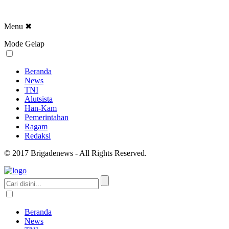
Menu
✖
Mode Gelap
Beranda
News
TNI
Alutsista
Han-Kam
Pemerintahan
Ragam
Redaksi
© 2017 Brigadenews - All Rights Reserved.
Beranda
News