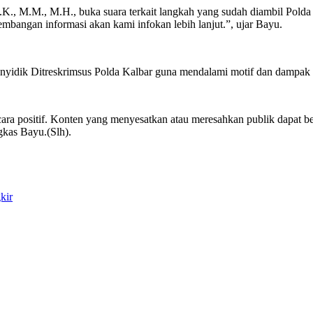
, M.M., M.H., buka suara terkait langkah yang sudah diambil Polda Ka
angan informasi akan kami infokan lebih lanjut.”, ujar Bayu.
penyidik Ditreskrimsus Polda Kalbar guna mendalami motif dan dampak
ra positif. Konten yang menyesatkan atau meresahkan publik dapat be
gkas Bayu.(Slh).
kir