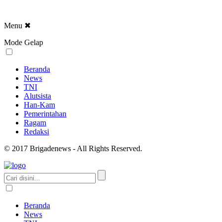
Menu
✖
Mode Gelap
Beranda
News
TNI
Alutsista
Han-Kam
Pemerintahan
Ragam
Redaksi
© 2017 Brigadenews - All Rights Reserved.
Beranda
News