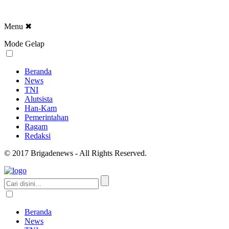
Menu
✖
Mode Gelap
Beranda
News
TNI
Alutsista
Han-Kam
Pemerintahan
Ragam
Redaksi
© 2017 Brigadenews - All Rights Reserved.
Beranda
News