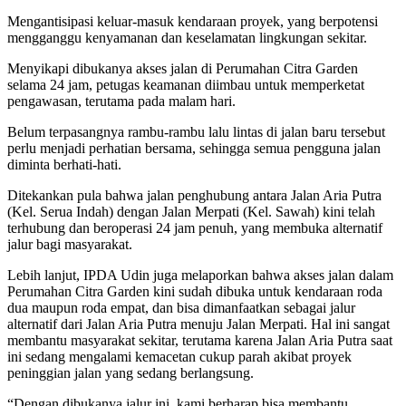
Mengantisipasi keluar-masuk kendaraan proyek, yang berpotensi
mengganggu kenyamanan dan keselamatan lingkungan sekitar.
Menyikapi dibukanya akses jalan di Perumahan Citra Garden
selama 24 jam, petugas keamanan diimbau untuk memperketat
pengawasan, terutama pada malam hari.
Belum terpasangnya rambu-rambu lalu lintas di jalan baru tersebut
perlu menjadi perhatian bersama, sehingga semua pengguna jalan
diminta berhati-hati.
Ditekankan pula bahwa jalan penghubung antara Jalan Aria Putra
(Kel. Serua Indah) dengan Jalan Merpati (Kel. Sawah) kini telah
terhubung dan beroperasi 24 jam penuh, yang membuka alternatif
jalur bagi masyarakat.
Lebih lanjut, IPDA Udin juga melaporkan bahwa akses jalan dalam
Perumahan Citra Garden kini sudah dibuka untuk kendaraan roda
dua maupun roda empat, dan bisa dimanfaatkan sebagai jalur
alternatif dari Jalan Aria Putra menuju Jalan Merpati. Hal ini sangat
membantu masyarakat sekitar, terutama karena Jalan Aria Putra saat
ini sedang mengalami kemacetan cukup parah akibat proyek
peninggian jalan yang sedang berlangsung.
“Dengan dibukanya jalur ini, kami berharap bisa membantu