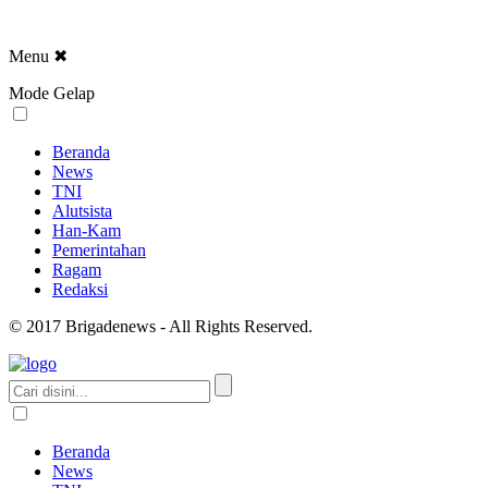
Menu
✖
Mode Gelap
Beranda
News
TNI
Alutsista
Han-Kam
Pemerintahan
Ragam
Redaksi
© 2017 Brigadenews - All Rights Reserved.
Beranda
News