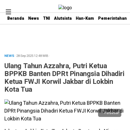
Beranda
News
TNI
Alutsista
Han-Kam
Pemerintahan
NEWS
· 28 Sep 2025
12:48
WIB
·
Ulang Tahun Azzahra, Putri Ketua
BPPKB Banten DPRt Pinangsia Dihadiri
Ketua FWJI Korwil Jakbar di Lokbin
Kota Tua
Perbesar