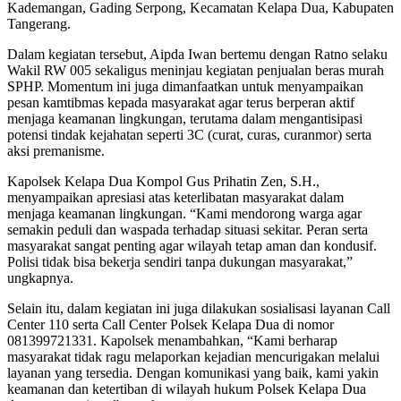
Kademangan, Gading Serpong, Kecamatan Kelapa Dua, Kabupaten
Tangerang.
Dalam kegiatan tersebut, Aipda Iwan bertemu dengan Ratno selaku
Wakil RW 005 sekaligus meninjau kegiatan penjualan beras murah
SPHP. Momentum ini juga dimanfaatkan untuk menyampaikan
pesan kamtibmas kepada masyarakat agar terus berperan aktif
menjaga keamanan lingkungan, terutama dalam mengantisipasi
potensi tindak kejahatan seperti 3C (curat, curas, curanmor) serta
aksi premanisme.
Kapolsek Kelapa Dua Kompol Gus Prihatin Zen, S.H.,
menyampaikan apresiasi atas keterlibatan masyarakat dalam
menjaga keamanan lingkungan. “Kami mendorong warga agar
semakin peduli dan waspada terhadap situasi sekitar. Peran serta
masyarakat sangat penting agar wilayah tetap aman dan kondusif.
Polisi tidak bisa bekerja sendiri tanpa dukungan masyarakat,”
ungkapnya.
Selain itu, dalam kegiatan ini juga dilakukan sosialisasi layanan Call
Center 110 serta Call Center Polsek Kelapa Dua di nomor
081399721331. Kapolsek menambahkan, “Kami berharap
masyarakat tidak ragu melaporkan kejadian mencurigakan melalui
layanan yang tersedia. Dengan komunikasi yang baik, kami yakin
keamanan dan ketertiban di wilayah hukum Polsek Kelapa Dua