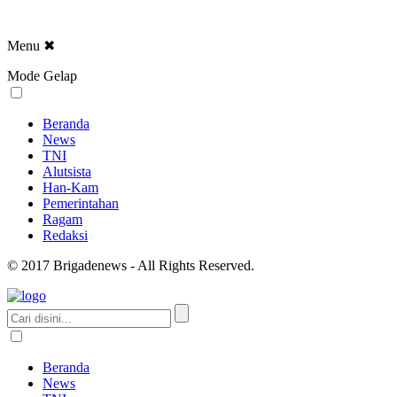
Menu
✖
Mode Gelap
Beranda
News
TNI
Alutsista
Han-Kam
Pemerintahan
Ragam
Redaksi
© 2017 Brigadenews - All Rights Reserved.
Beranda
News