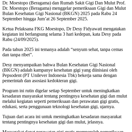
Dr. Moestopo (Beragama) dan Rumah Sakit Gigi Dan Mulut Prof.
Dr. Moestopo (Beragama) menggelar pemeriksaan Gigi dan Mulut
Bulan Kesehatan Gigi Nasional (BKGN) 2025 pada Rabu 24
September hingga Jum’at 26 September 2025.
Ketua Pelaksana FKG Moestopo, Dr Desy Fidyawati mengatakan
kegiatan ini berlangsung selama 3 hari kedepan, kata Desy pada
Rabu (24/09/2025).
Pada tahun 2025 ini temanya adalah “senyum sehat, tanpa cemas
dan tanpa ribet”.
Desy menyampaikan bahwa Bulan Kesehatan Gigi Nasional
(BKGN) adalah kampanye kesehatan gigi yang diinisiasi oleh
Pepsodent (PT Unilever Indonesia Tbk) bekerja sama dengan
pemerintah dan asosiasi kedokteran gigi.
Program ini rutin digelar setiap September untuk meningkatkan
kesadaran masyarakat tentang pentingnya kesehatan gigi dan mulut
melalui kegiatan seperti pemeriksaan dan perawatan gigi gratis,
edukasi, serta penggunaan teknologi kesehatan gigi, ujarnya.
Tujuan dari acara ini untuk meningkatkan kesadaran masyarakat
tentang pentingnya kesehatan gigi dan mulut, jelasnya.
Masyarakat dapat perawatan gigi gratis memperoleh pemeriksaan