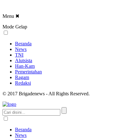
Menu
✖
Mode Gelap
Beranda
News
TNI
Alutsista
Han-Kam
Pemerintahan
Ragam
Redaksi
© 2017 Brigadenews - All Rights Reserved.
Beranda
News