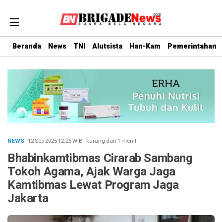
Beranda
News
TNI
Alutsista
Han-Kam
Pemerintahan
NEWS
· 12 Sep 2025
12:25
WIB
·
kurang dari 1 menit
Bhabinkamtibmas Cirarab Sambang
Tokoh Agama, Ajak Warga Jaga
Kamtibmas Lewat Program Jaga
Jakarta