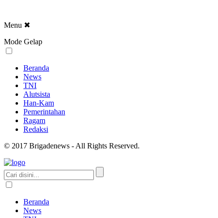
Menu
✖
Mode Gelap
Beranda
News
TNI
Alutsista
Han-Kam
Pemerintahan
Ragam
Redaksi
© 2017 Brigadenews - All Rights Reserved.
Beranda
News