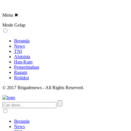
Menu
✖
Mode Gelap
Beranda
News
TNI
Alutsista
Han-Kam
Pemerintahan
Ragam
Redaksi
© 2017 Brigadenews - All Rights Reserved.
Beranda
News