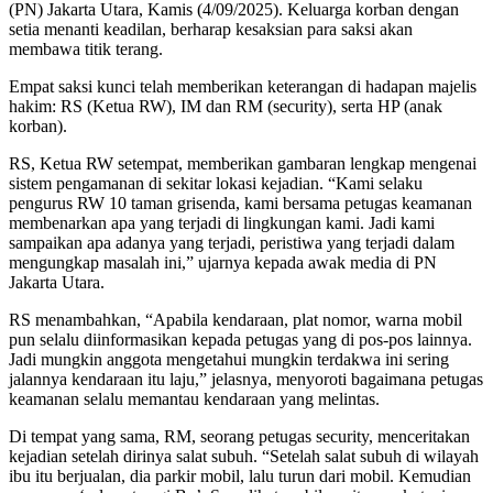
(PN) Jakarta Utara, Kamis (4/09/2025). Keluarga korban dengan
setia menanti keadilan, berharap kesaksian para saksi akan
membawa titik terang.
Empat saksi kunci telah memberikan keterangan di hadapan majelis
hakim: RS (Ketua RW), IM dan RM (security), serta HP (anak
korban).
RS, Ketua RW setempat, memberikan gambaran lengkap mengenai
sistem pengamanan di sekitar lokasi kejadian. “Kami selaku
pengurus RW 10 taman grisenda, kami bersama petugas keamanan
membenarkan apa yang terjadi di lingkungan kami. Jadi kami
sampaikan apa adanya yang terjadi, peristiwa yang terjadi dalam
mengungkap masalah ini,” ujarnya kepada awak media di PN
Jakarta Utara.
RS menambahkan, “Apabila kendaraan, plat nomor, warna mobil
pun selalu diinformasikan kepada petugas yang di pos-pos lainnya.
Jadi mungkin anggota mengetahui mungkin terdakwa ini sering
jalannya kendaraan itu laju,” jelasnya, menyoroti bagaimana petugas
keamanan selalu memantau kendaraan yang melintas.
Di tempat yang sama, RM, seorang petugas security, menceritakan
kejadian setelah dirinya salat subuh. “Setelah salat subuh di wilayah
ibu itu berjualan, dia parkir mobil, lalu turun dari mobil. Kemudian