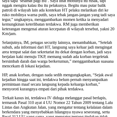
saya sapa ‘selamat pagi Bu’. Saya lihat mobilnya itu rusak, tapi
nggak mengira kalau ibu itu pelakunya. Begitu mau putar balik
patroli di wilayah lain ada kontekan HT pelaku melarikan diri ke
ruko mobilnya warna putih, saya tebak jangan-jangan yang tadi saya
tegur,” ungkapnya, menggambarkan momen ketika ia menyadari
kemungkinan keterlibatan terdakwa. RM juga memberikan
keterangan mengenai aturan kecepatan di wilayah tersebut, yakni 20
Km/jam.
Selanjutnya, IM, petugas security lainnya, menambahkan, “Setelah
subuh, ada informasi dari HT, langsung saya keluar jadi mengingat
area tempat salat dan sekretariat itu dekat dengan korban, jadi saya
berjalan kaki menuju TKP, memang sudah ada korban tergeletak
bersimbah darah dan warga berkerumun,” menggambarkan suasana
mencekam di lokasi kejadian.
HP, anak korban, dengan nada sedih mengungkapkan, “Sejak awal
kejadian hingga saat ini, terdakwa belum pernah menyampaikan
permintaan maaf secara langsung kepada keluarga korban,”
menyoroti kurangnya empati dari pihak terdakwa.
Terkait kasus ini, terdakwa IV diduga melanggar pasal berlapis,
termasuk Pasal 310 ayat 4 UU Nomor 22 Tahun 2009 tentang Lalu
Lintas dan Angkutan Jalan, yang mengatur tentang kelalaian dalam
berkendara yang menyebabkan hilangnya nyawa seseorang, serta
Pasal 312 UU yang sama, yang mengatur tentang tindakan tidak