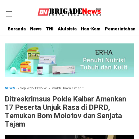
Beranda
News
TNI
Alutsista
Han-Kam
Pemerintahan
NEWS
· 2 Sep 2025
11:35
WIB
·
waktu baca 1 menit
Ditreskrimsus Polda Kalbar Amankan
17 Peserta Unjuk Rasa di DPRD,
Temukan Bom Molotov dan Senjata
Tajam