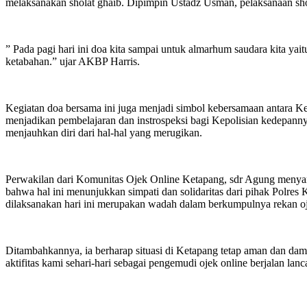
melaksanakan sholat ghaib. Dipimpin Ustadz Usman, pelaksanaan sho
” Pada pagi hari ini doa kita sampai untuk almarhum saudara kita y
ketabahan.” ujar AKBP Harris.
Kegiatan doa bersama ini juga menjadi simbol kebersamaan antara K
menjadikan pembelajaran dan instrospeksi bagi Kepolisian kedepanny
menjauhkan diri dari hal-hal yang merugikan.
Perwakilan dari Komunitas Ojek Online Ketapang, sdr Agung menyamp
bahwa hal ini menunjukkan simpati dan solidaritas dari pihak Polre
dilaksanakan hari ini merupakan wadah dalam berkumpulnya rekan ojo
Ditambahkannya, ia berharap situasi di Ketapang tetap aman dan dam
aktifitas kami sehari-hari sebagai pengemudi ojek online berjalan lanc