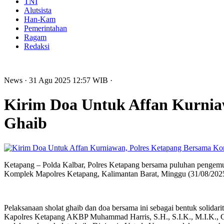
TNI
Alutsista
Han-Kam
Pemerintahan
Ragam
Redaksi
News
· 31 Agu 2025
12:57
WIB
·
Kirim Doa Untuk Affan Kurniaw
Ghaib
Ketapang – Polda Kalbar, Polres Ketapang bersama puluhan pengemu
Komplek Mapolres Ketapang, Kalimantan Barat, Minggu (31/08/2025
Pelaksanaan sholat ghaib dan doa bersama ini sebagai bentuk solidar
Kapolres Ketapang AKBP Muhammad Harris, S.H., S.I.K., M.I.K., C