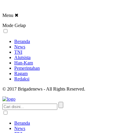
Menu
✖
Mode Gelap
Beranda
News
TNI
Alutsista
Han-Kam
Pemerintahan
Ragam
Redaksi
© 2017 Brigadenews - All Rights Reserved.
Beranda
News