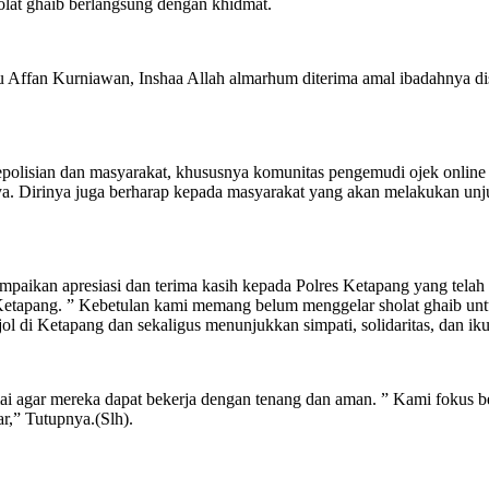
lat ghaib berlangsung dengan khidmat.
aitu Affan Kurniawan, Inshaa Allah almarhum diterima amal ibadahnya 
epolisian dan masyarakat, khususnya komunitas pengemudi ojek online
a. Dirinya juga berharap kepada masyarakat yang akan melakukan unjuk
aikan apresiasi dan terima kasih kepada Polres Ketapang yang telah 
s Ketapang. ” Kebetulan kami memang belum menggelar sholat ghaib un
l di Ketapang dan sekaligus menunjukkan simpati, solidaritas, dan ik
ai agar mereka dapat bekerja dengan tenang dan aman. ” Kami fokus be
ar,” Tutupnya.(Slh).