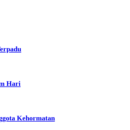
Terpadu
am Hari
nggota Kehormatan