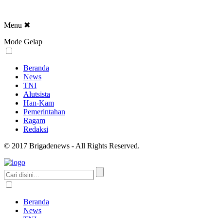
Menu
✖
Mode Gelap
Beranda
News
TNI
Alutsista
Han-Kam
Pemerintahan
Ragam
Redaksi
© 2017 Brigadenews - All Rights Reserved.
Beranda
News