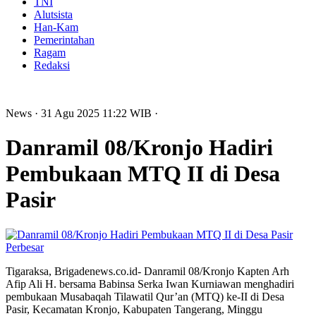
TNI
Alutsista
Han-Kam
Pemerintahan
Ragam
Redaksi
News
· 31 Agu 2025
11:22
WIB
·
Danramil 08/Kronjo Hadiri
Pembukaan MTQ II di Desa
Pasir
Perbesar
Tigaraksa, Brigadenews.co.id- Danramil 08/Kronjo Kapten Arh
Afip Ali H. bersama Babinsa Serka Iwan Kurniawan menghadiri
pembukaan Musabaqah Tilawatil Qur’an (MTQ) ke-II di Desa
Pasir, Kecamatan Kronjo, Kabupaten Tangerang, Minggu