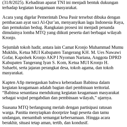
(31/8/2025). Kehadiran aparat TNI ini menjadi bentuk dukungan
terhadap kegiatan keagamaan masyarakat.
Acara yang digelar Pemerintah Desa Pasir tersebut dibuka dengan
pembacaan ayat suci Al-Qur’an, menyanyikan lagu Indonesia Raya,
dan pemukulan bedug. Rangkaian prosesi ini menjadi penanda
dimulainya lomba MTQ yang diikuti peserta dari berbagai wilayah
Kronjo.
Sejumlah tokoh hadir, antara lain Camat Kronjo Muhammad Mumu
Mukhlis, Ketua MUI Kabupaten Tangerang KH. M. Ues Nawawi
Gofar, Kapolsek Kronjo AKP I Nyoman Nariana, Anggota DPRD
Kabupaten Tangerang Iyan S. Kom, Ketua MUI Kronjo H.
Suhaebi, serta jajaran perangkat desa, tokoh agama, dan tokoh
masyarakat.
Kapten Afip menegaskan bahwa keberadaan Babinsa dalam
kegiatan keagamaan adalah bagian dari pembinaan teritorial.
“Babinsa senantiasa mendukung kegiatan keagamaan masyarakat
sebagai wujud pengabdian dan pembinaan wilayah,” ujarnya.
Suasana MTQ berlangsung meriah dengan partisipasi ratusan
warga. Panitia menyiapkan doorprize bagi peserta dan tamu
undangan, menambah semangat kebersamaan. Hingga acara
berakhir, situasi tetap aman, tertib, dan kondusif.