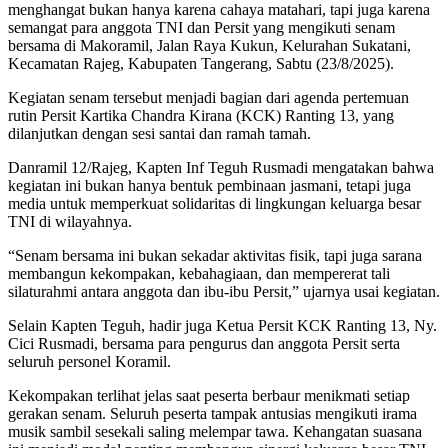
menghangat bukan hanya karena cahaya matahari, tapi juga karena
semangat para anggota TNI dan Persit yang mengikuti senam
bersama di Makoramil, Jalan Raya Kukun, Kelurahan Sukatani,
Kecamatan Rajeg, Kabupaten Tangerang, Sabtu (23/8/2025).
Kegiatan senam tersebut menjadi bagian dari agenda pertemuan
rutin Persit Kartika Chandra Kirana (KCK) Ranting 13, yang
dilanjutkan dengan sesi santai dan ramah tamah.
Danramil 12/Rajeg, Kapten Inf Teguh Rusmadi mengatakan bahwa
kegiatan ini bukan hanya bentuk pembinaan jasmani, tetapi juga
media untuk memperkuat solidaritas di lingkungan keluarga besar
TNI di wilayahnya.
“Senam bersama ini bukan sekadar aktivitas fisik, tapi juga sarana
membangun kekompakan, kebahagiaan, dan mempererat tali
silaturahmi antara anggota dan ibu-ibu Persit,” ujarnya usai kegiatan.
Selain Kapten Teguh, hadir juga Ketua Persit KCK Ranting 13, Ny.
Cici Rusmadi, bersama para pengurus dan anggota Persit serta
seluruh personel Koramil.
Kekompakan terlihat jelas saat peserta berbaur menikmati setiap
gerakan senam. Seluruh peserta tampak antusias mengikuti irama
musik sambil sesekali saling melempar tawa. Kehangatan suasana