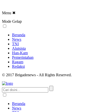
Menu
✖
Mode Gelap
Beranda
News
TNI
Alutsista
Han-Kam
Pemerintahan
Ragam
Redaksi
© 2017 Brigadenews - All Rights Reserved.
Beranda
News