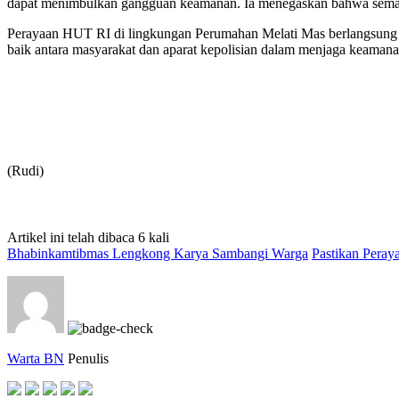
dapat menimbulkan gangguan keamanan. Ia menegaskan bahwa semanga
Perayaan HUT RI di lingkungan Perumahan Melati Mas berlangsung meri
baik antara masyarakat dan aparat kepolisian dalam menjaga keaman
(Rudi)
Artikel ini telah dibaca 6 kali
Bhabinkamtibmas Lengkong Karya Sambangi Warga
Pastikan Pera
Warta BN
Penulis