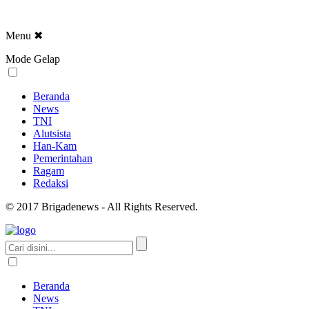
Menu
✖
Mode Gelap
Beranda
News
TNI
Alutsista
Han-Kam
Pemerintahan
Ragam
Redaksi
© 2017 Brigadenews - All Rights Reserved.
Beranda
News