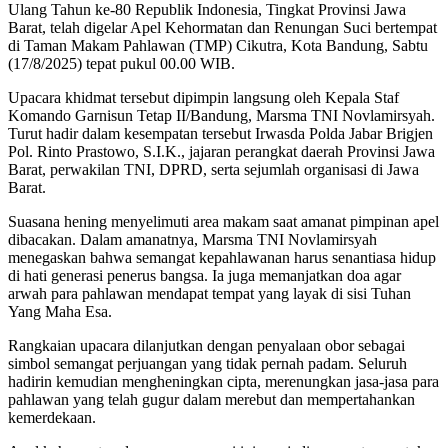
Ulang Tahun ke-80 Republik Indonesia, Tingkat Provinsi Jawa
Barat, telah digelar Apel Kehormatan dan Renungan Suci bertempat
di Taman Makam Pahlawan (TMP) Cikutra, Kota Bandung, Sabtu
(17/8/2025) tepat pukul 00.00 WIB.
Upacara khidmat tersebut dipimpin langsung oleh Kepala Staf
Komando Garnisun Tetap II/Bandung, Marsma TNI Novlamirsyah.
Turut hadir dalam kesempatan tersebut Irwasda Polda Jabar Brigjen
Pol. Rinto Prastowo, S.I.K., jajaran perangkat daerah Provinsi Jawa
Barat, perwakilan TNI, DPRD, serta sejumlah organisasi di Jawa
Barat.
Suasana hening menyelimuti area makam saat amanat pimpinan apel
dibacakan. Dalam amanatnya, Marsma TNI Novlamirsyah
menegaskan bahwa semangat kepahlawanan harus senantiasa hidup
di hati generasi penerus bangsa. Ia juga memanjatkan doa agar
arwah para pahlawan mendapat tempat yang layak di sisi Tuhan
Yang Maha Esa.
Rangkaian upacara dilanjutkan dengan penyalaan obor sebagai
simbol semangat perjuangan yang tidak pernah padam. Seluruh
hadirin kemudian mengheningkan cipta, merenungkan jasa-jasa para
pahlawan yang telah gugur dalam merebut dan mempertahankan
kemerdekaan.