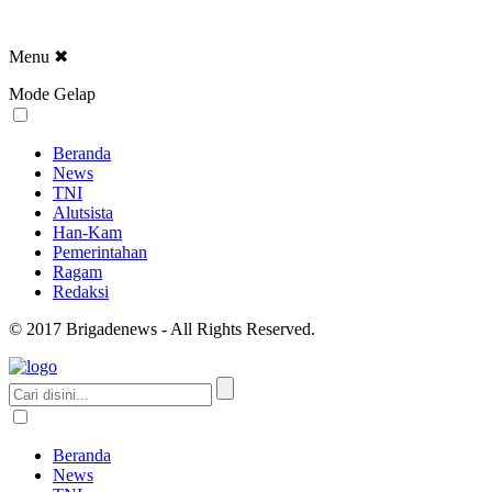
Menu
✖
Mode Gelap
Beranda
News
TNI
Alutsista
Han-Kam
Pemerintahan
Ragam
Redaksi
© 2017 Brigadenews - All Rights Reserved.
Beranda
News