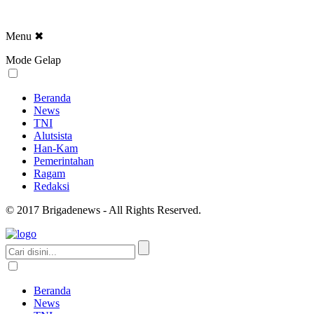
Menu
✖
Mode Gelap
Beranda
News
TNI
Alutsista
Han-Kam
Pemerintahan
Ragam
Redaksi
© 2017 Brigadenews - All Rights Reserved.
Beranda
News